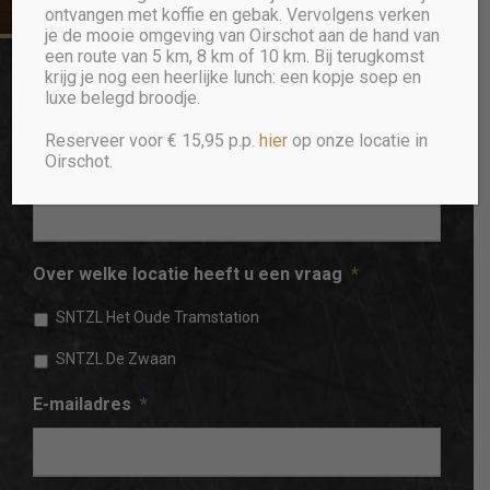
ontvangen met koffie en gebak. Vervolgens verken
je de mooie omgeving van Oirschot aan de hand van
een route van 5 km, 8 km of 10 km. Bij terugkomst
krijg je nog een heerlijke lunch: een kopje soep en
luxe belegd broodje.
Reserveer voor € 15,95 p.p.
hier
op onze locatie in
Oirschot.
Naam
*
Over welke locatie heeft u een vraag
*
SNTZL Het Oude Tramstation
SNTZL De Zwaan
E-mailadres
*