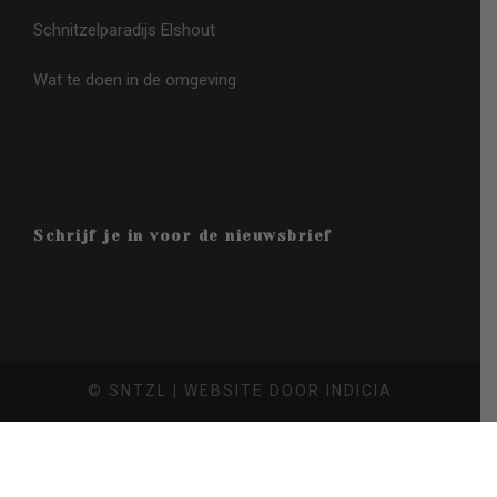
Schnitzelparadijs Elshout
Wat te doen in de omgeving
Schrijf je in voor de nieuwsbrief
© SNTZL | WEBSITE DOOR
INDICIA